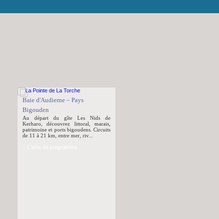
Baie d'Audierne – Pays
Bigouden
Au départ du gîte Les Nids de
Kerharo, découvrez littoral, marais,
patrimoine et ports bigoudens. Circuits
de 11 à 21 km, entre mer, riv...
L'idée de programme