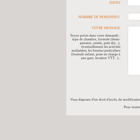
DATES
NOMBRE DE PERSONNES
VOTRE MESSAGE
Soyez précis dans votre demande :
type de chambre, formule (demi-
pension, nuitée, petit dej...),
éventuellement les activités
souhaitées, les besoins particuliers
(formule enfant, prise en charge à
une gare, location VTT...)..
Vous disposez d'un droit d'accès, de modificatio
Pour toute