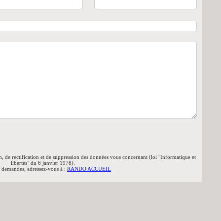
n, de rectification et de suppression des données vous concernant (loi "Informatique et
libertés" du 6 janvier 1978).
s demandes, adressez-vous à :
RANDO ACCUEIL