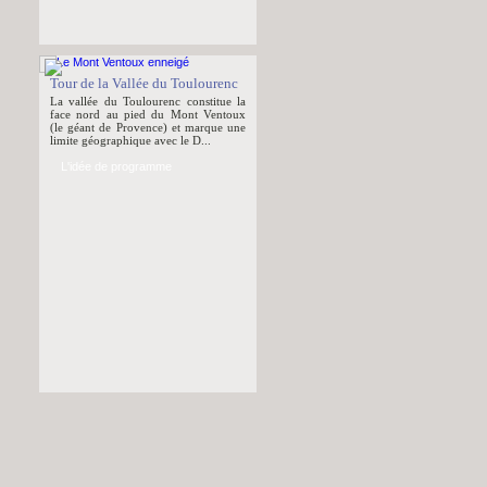
Tour de la Vallée du Toulourenc
La vallée du Toulourenc constitue la
face nord au pied du Mont Ventoux
(le géant de Provence) et marque une
limite géographique avec le D...
L'idée de programme
Rando des phares : Ile vierge,
Wrac’h et Lanvaon
Découvrez les joyaux du patrimoine
maritime du Finistère ! Au programme