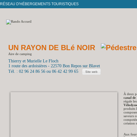
RÉSEAU D'HÉBERGEMENTS TOURISTIQUES
UN RAYON DE BLé NOIR
Aire de camping
Thierry et Murielle Le Floch
1 route des ardoisières - 22570 Bon Repos sur Blavet
Tél. : 02 96 24 86 56 ou 06 42 42 99 65
Site web
À deux pa
canal de
régale le
Vélodyss
produits
composer 
saveurs o
compotée 
création 
Aux fourn