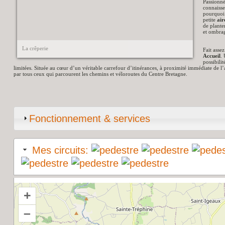
Passionné
connaisse
pourquoi 
petite
air
de plante
et ombra
La crêperie
Fait asse
Accueil
.
possibili
limitées. Située au cœur d’un véritable carrefour d’itinérances, à proximité immédiate de l
par tous ceux qui parcourent les chemins et véloroutes du Centre Bretagne.
Fonctionnement & services
Mes circuits:
+
–