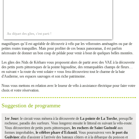
Au départ des gîtes, c'est parti !
magnifiques qu’il est agréable de découvrir à vélo par les véloroutes aménagées ou par de
petites routes tranquilles. Mais pour profiter de ces beaux panoramas, il est parfois
nécessaire de donner un bon coup de pédale pour venir à bout de quelques belles montées.
Les gîtes des Nids de Kérharo vous proposent alors de partir avec des VAE à la découverte
des petits ports pittoresques de la pointe bigoudène, des remarquables champs de fleurs…
en suivant « la route du vent solaire » vous fera découvrirez tout le charme de la baie
d'Audierne, ses espaces sauvages et son riche patrimoine.
Nous vous mettons en relation avec le loueur de vélo à assistance électrique pour faire votre
choix et votre réservation.
Suggestion de programme
1er Jour:
le circuit vous mènera à la découverte de
La pointe de La Torche
, presqu'île
rocheuse, paradis des surfeurs. Vous longerez ensuite le littoral en suivant la vélo-route.
Vous découvrirez de petits ports pittoresques,
les rochers de Saint Guénolé
aux
formes improbables,
le célèbre phare d'Eckmül.
Vous poursuivrez vers
le port du
Guilvinec
afin d'assister à l'arrivée des bateaux côtiers et à la débarque du poisson et