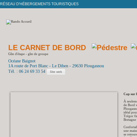
RÉSEAU D'HÉBERGEMENTS TOURISTIQUES
LE CARNET DE BORD
Gîte d'étape - gîte de groupe
Océane Baignot
1A route de Port Blanc - Le Diben - 29630 Plougasnou
Tél. : 06 24 69 33 54
Site web
Cap sur l
À seulem
de Bord v
Plougasno
idéal pou
Trégor fin
Bretagne 
Confortab
une maiso
se retrou