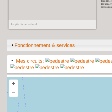
famille, e
Douaniers
ressourça
Le gîte Carnet de bord
Fonctionnement & services
Mes circuits:
+
–