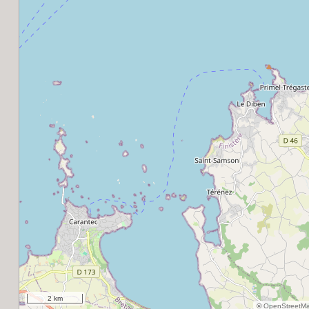
2 km
©
OpenStreetM