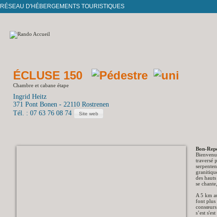
RÉSEAU D'HÉBERGEMENTS TOURISTIQUES
ÉCLUSE 150
Chambre et cabane étape
Ingrid Heitz
371 Pont Bonen - 22110 Rostrenen
Tél. : 07 63 76 08 74
Site web
Bon-Rep
Bienvenu
traversé 
serpenten
granitiqu
des hauts
se chante
A 5 km au
font plus
consœurs 
s’est s'es