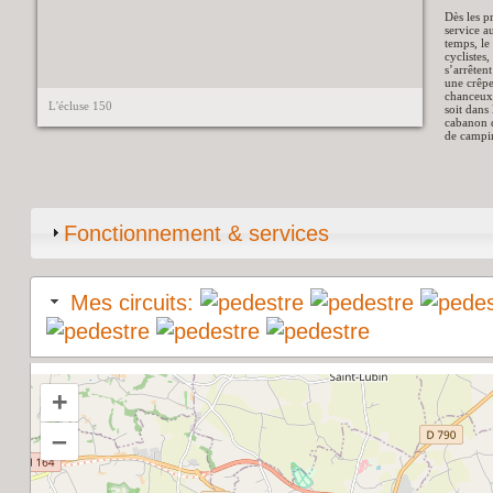
Dès les p
service au
temps, le
cyclistes
s’arrêten
une crêpe
chanceux 
L'écluse 150
soit dans 
cabanon d
de campi
Fonctionnement & services
Mes circuits:
+
–