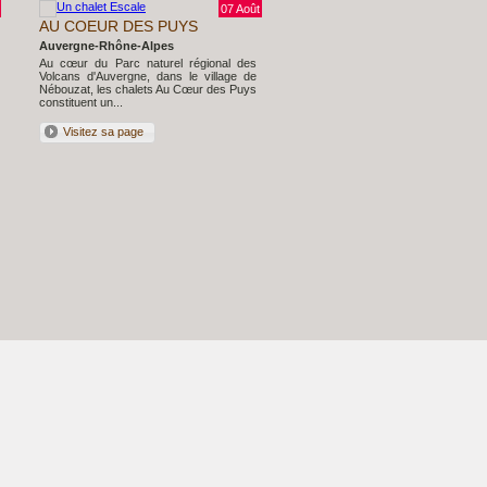
07 Août
15
AU COEUR DES PUYS
SUR LE CHEMIN DES OC
Auvergne-Rhône-Alpes
Provence-Alpes-Côte d'Azur
Au cœur du Parc naturel régional des
Entre le Petit et le Grand Lub
Volcans d'Auvergne, dans le village de
Gargas dévoile une Prov
Nébouzat, les chalets Au Cœur des Puys
authentique où alternent falaises d
constituent un...
forêts de ...
Visitez sa page
Visitez sa page