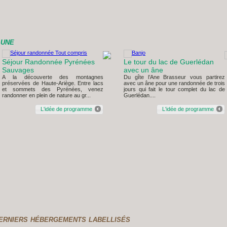
 une
Séjour Randonnée Pyrénées
Le tour du lac de Guerlédan
Sauvages
avec un âne
A la découverte des montagnes
Du gîte l’Ane Brasseur vous partirez
préservées de Haute-Ariège. Entre lacs
avec un âne pour une randonnée de trois
et sommets des Pyrénées, venez
jours qui fait le tour complet du lac de
randonner en plein de nature au gr...
Guerlédan....
L'idée de programme
L'idée de programme
erniers hébergements labellisés