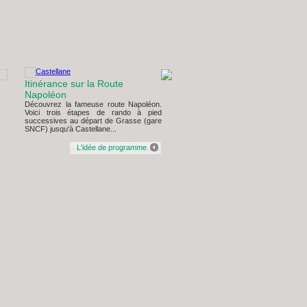
Itinérance sur la Route
Tour de la Vallée du Toulo
Napoléon
La vallée du Toulourenc constitue l
nord au pied du Mont Ventoux (le
Découvrez la fameuse route Napoléon.
de Provence) et marque une l
Voici trois étapes de rando à pied
géographique avec le D...
successives au départ de Grasse (gare
SNCF) jusqu'à Castellane...
L'idée de program
L'idée de programme