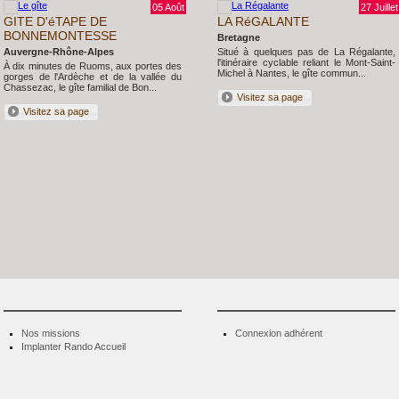
05 Août
27 Juillet
GITE D'éTAPE DE
LA RéGALANTE
BONNEMONTESSE
Bretagne
Auvergne-Rhône-Alpes
Situé à quelques pas de La Régalante,
l'itinéraire cyclable reliant le Mont-Saint-
À dix minutes de Ruoms, aux portes des
Michel à Nantes, le gîte commun...
gorges de l'Ardèche et de la vallée du
Chassezac, le gîte familial de Bon...
Visitez sa page
Visitez sa page
Nos missions
Connexion adhérent
Implanter Rando Accueil