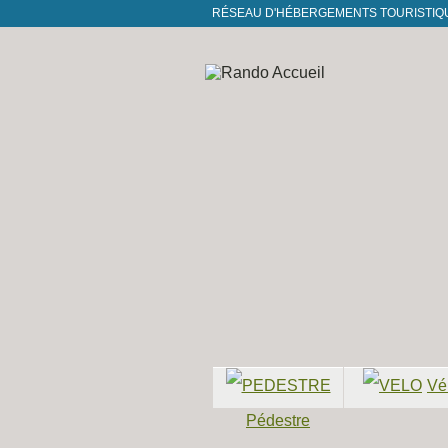
RÉSEAU D'HÉBERGEMENTS TOURISTIQ
Vé
Nos idées de
Nos idées de
programme et
programme et
Pédestre
séjours organisés
séjours organis