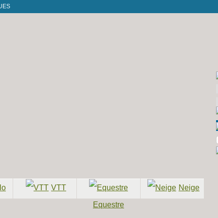
UES
lo
VTT
Neige
Nos idées de
Nos idées de
Nos idées de
programme et
programme et
programme et
Equestre
és
séjours organisés
séjours organisés
séjours organisés